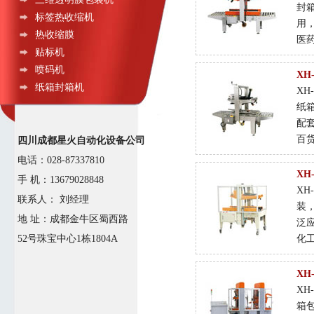
封
标签热收缩机
用
热收缩膜
医
贴标机
喷码机
XH
纸箱封箱机
XH
纸
配
百
四川成都星火自动化设备公司
电话：028-87337810
XH
手 机：13679028848
XH
联系人： 刘经理
装
地 址：成都金牛区蜀西路
泛
52号珠宝中心1栋1804A
化
XH
XH
箱